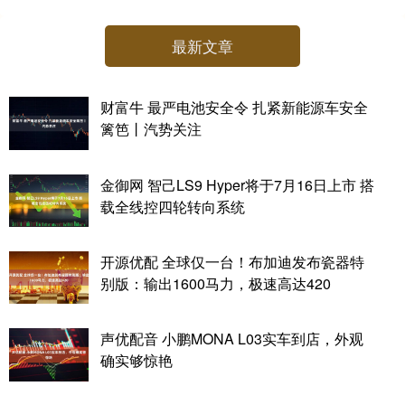
最新文章
财富牛 最严电池安全令 扎紧新能源车安全
篱笆丨汽势关注
金御网 智己LS9 Hyper将于7月16日上市 搭
载全线控四轮转向系统
开源优配 全球仅一台！布加迪发布瓷器特
别版：输出1600马力，极速高达420
声优配音 小鹏MONA L03实车到店，外观
确实够惊艳