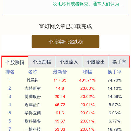
羽毛啄掉或者啄秃。通常人们认为鹦
鹉的啄羽症是一种行为问题，而且是
由情绪焦虑抑郁引起的，但实际上
啄....
富灯网文章已加载完成
个股实时涨跌榜
个股跌幅
个股流入
个股流出
换手率
个股涨幅
排名
名称
最新价
涨幅
换手率
1
N展芯
117.65
401.71%
74.70%
2
志特新材
14.8
20.03%
14.10%
3
博腾股份
20.44
20.02%
14.59%
4
近岸蛋白
46.72
20.01%
5.57%
5
毕得医药
61.6
20.01%
6.06%
6
耐科装备
49.67
20.01%
6.77%
7
一博科技
53.33
20.01%
16.79%