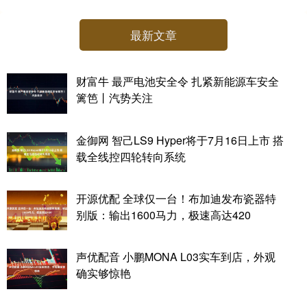
最新文章
财富牛 最严电池安全令 扎紧新能源车安全
篱笆丨汽势关注
金御网 智己LS9 Hyper将于7月16日上市 搭
载全线控四轮转向系统
开源优配 全球仅一台！布加迪发布瓷器特
别版：输出1600马力，极速高达420
声优配音 小鹏MONA L03实车到店，外观
确实够惊艳