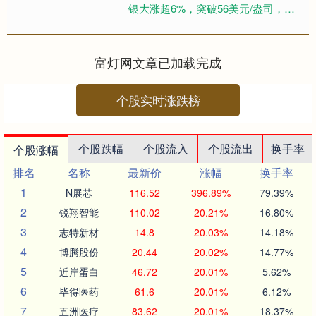
银大涨超6%，突破56美元/盎司，创
下历史新高；沪银夜盘同样表现强
劲，大涨超5%，突破13....
富灯网文章已加载完成
个股实时涨跌榜
个股跌幅
个股流入
个股流出
换手率
个股涨幅
排名
名称
最新价
涨幅
换手率
1
N展芯
116.52
396.89%
79.39%
2
锐翔智能
110.02
20.21%
16.80%
3
志特新材
14.8
20.03%
14.18%
4
博腾股份
20.44
20.02%
14.77%
5
近岸蛋白
46.72
20.01%
5.62%
6
毕得医药
61.6
20.01%
6.12%
7
五洲医疗
83.62
20.01%
18.37%