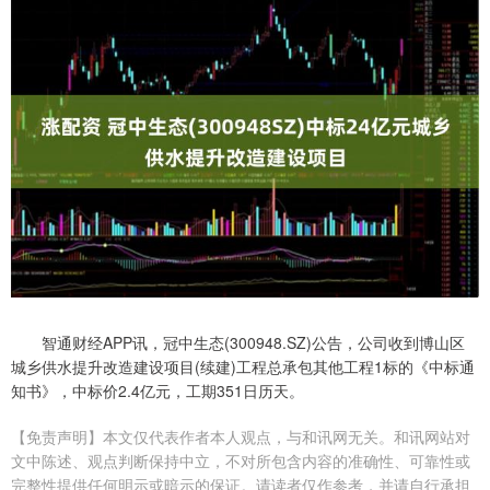
智通财经APP讯，冠中生态(300948.SZ)公告，公司收到博山区
城乡供水提升改造建设项目(续建)工程总承包其他工程1标的《中标通
知书》，中标价2.4亿元，工期351日历天。
【免责声明】本文仅代表作者本人观点，与和讯网无关。和讯网站对
文中陈述、观点判断保持中立，不对所包含内容的准确性、可靠性或
完整性提供任何明示或暗示的保证。请读者仅作参考，并请自行承担