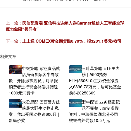
上一篇：
民信配资端 亚信科技连续入选Gartner通信人工智能全球
魔力象限“领导者”
下一篇：
上上通 COMEX黄金期货跌0.79%，报3201.1美元/盎司
相关文章
申银策略 紫燕食品就
三叶草策略 ETF主力
店员偷拿顾客牛肉致
榜 | A500指数
歉：开除涉事店员，对举报
ETF(560610)主力资金净流
消费者进行现金补偿并赠送
入6896.72万元，居可比基金
1000元消费卡
前3-20250609
众盈易配 巴西警方破
盟牛配资 业务档案记
获最大野生动物走私
录不完整，编制虚假
案，救出受困动物逾600只 |
资料，中瑞保险湖北分公司
新民侨梁
被警告并罚款10.5万元