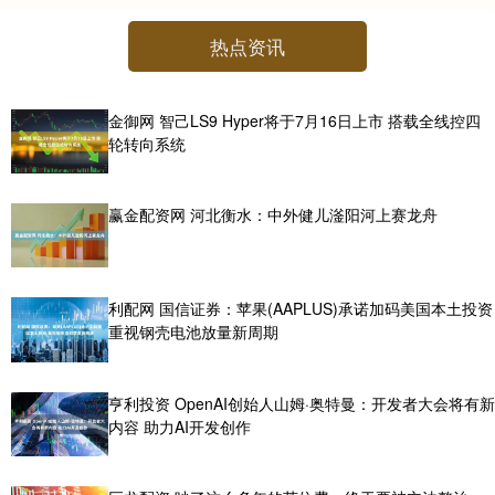
热点资讯
金御网 智己LS9 Hyper将于7月16日上市 搭载全线控四
轮转向系统
赢金配资网 河北衡水：中外健儿滏阳河上赛龙舟
利配网 国信证券：苹果(AAPLUS)承诺加码美国本土投资
重视钢壳电池放量新周期
亨利投资 OpenAI创始人山姆·奥特曼：开发者大会将有新
内容 助力AI开发创作