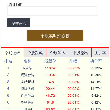
你的邮箱
*
提交评论
个股实时涨跌榜
个股跌幅
个股流入
个股流出
换手率
个股涨幅
排名
名称
最新价
涨幅
换手率
1
N展芯
116.52
396.89%
79.39%
2
锐翔智能
110.02
20.21%
16.80%
3
志特新材
14.8
20.03%
14.18%
4
博腾股份
20.44
20.02%
14.77%
5
近岸蛋白
46.72
20.01%
5.62%
6
毕得医药
61.6
20.01%
6.12%
7
五洲医疗
83.62
20.01%
18.37%