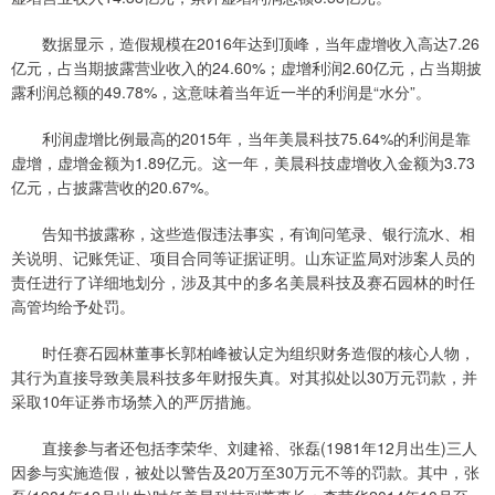
数据显示，造假规模在2016年达到顶峰，当年虚增收入高达7.26
亿元，占当期披露营业收入的24.60%；虚增利润2.60亿元，占当期披
露利润总额的49.78%，这意味着当年近一半的利润是“水分”。
利润虚增比例最高的2015年，当年美晨科技75.64%的利润是靠
虚增，虚增金额为1.89亿元。这一年，美晨科技虚增收入金额为3.73
亿元，占披露营收的20.67%。
告知书披露称，这些造假违法事实，有询问笔录、银行流水、相
关说明、记账凭证、项目合同等证据证明。山东证监局对涉案人员的
责任进行了详细地划分，涉及其中的多名美晨科技及赛石园林的时任
高管均给予处罚。
时任赛石园林董事长郭柏峰被认定为组织财务造假的核心人物，
其行为直接导致美晨科技多年财报失真。对其拟处以30万元罚款，并
采取10年证券市场禁入的严厉措施。
直接参与者还包括李荣华、刘建裕、张磊(1981年12月出生)三人
因参与实施造假，被处以警告及20万至30万元不等的罚款。其中，张