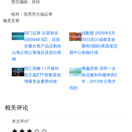
责任编辑：孙扶
校对：张亮亮大福证券
相关文章
同门证券 京基智农
优配股 2025年5月
(000048.SZ)：目前
30日四川成都龙泉
存量在售产品仅剩余
聚和(国际)果蔬菜交
山海公馆公寓项目及部分商
易中心价格行情
铺
国汇策略 11月硬科
華鑫證券 清华一女
技主题ETF密集获批
校花被和尚藏禅房2
增量资金蓄势待发
年，2013年父母才
找到
相关评论
本文评分
*