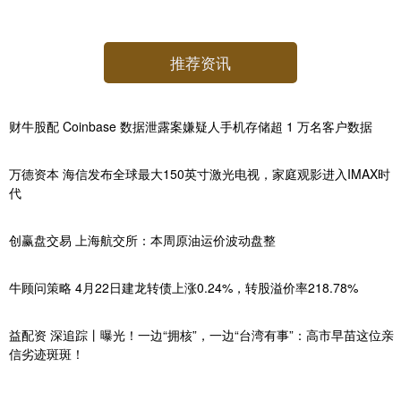
推荐资讯
财牛股配 Coinbase 数据泄露案嫌疑人手机存储超 1 万名客户数据
万德资本 海信发布全球最大150英寸激光电视，家庭观影进入IMAX时
代
创赢盘交易 上海航交所：本周原油运价波动盘整
牛顾问策略 4月22日建龙转债上涨0.24%，转股溢价率218.78%
益配资 深追踪丨曝光！一边“拥核”，一边“台湾有事”：高市早苗这位亲
信劣迹斑斑！