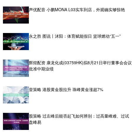
声优配音 小鹏MONA L03实车到店，外观确实够惊艳
永之胜 图说丨沭阳：体育赋能假日 篮球燃动“五一”
辉煌配资 康龙化成(03759HK)拟8月21日举行董事会会议
批准中期业绩
壹策略 港股黄金股拉升 珠峰黄金涨超7%
股策略 过左峰后能否起飞如何辨别：过高量峰难、过试
盘峰易