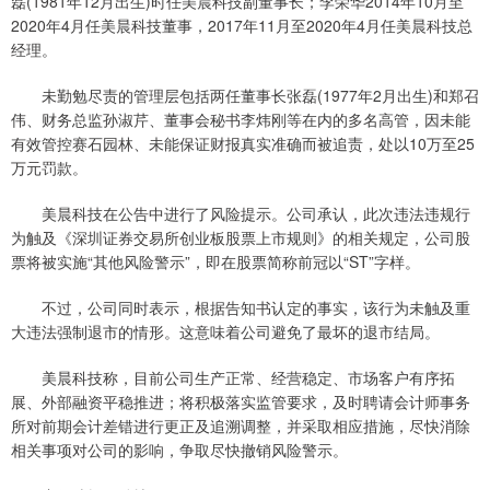
磊(1981年12月出生)时任美晨科技副董事长；李荣华2014年10月至
2020年4月任美晨科技董事，2017年11月至2020年4月任美晨科技总
经理。
未勤勉尽责的管理层包括两任董事长张磊(1977年2月出生)和郑召
伟、财务总监孙淑芹、董事会秘书李炜刚等在内的多名高管，因未能
有效管控赛石园林、未能保证财报真实准确而被追责，处以10万至25
万元罚款。
美晨科技在公告中进行了风险提示。公司承认，此次违法违规行
为触及《深圳证券交易所创业板股票上市规则》的相关规定，公司股
票将被实施“其他风险警示”，即在股票简称前冠以“ST”字样。
不过，公司同时表示，根据告知书认定的事实，该行为未触及重
大违法强制退市的情形。这意味着公司避免了最坏的退市结局。
美晨科技称，目前公司生产正常、经营稳定、市场客户有序拓
展、外部融资平稳推进；将积极落实监管要求，及时聘请会计师事务
所对前期会计差错进行更正及追溯调整，并采取相应措施，尽快消除
相关事项对公司的影响，争取尽快撤销风险警示。