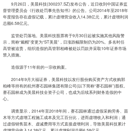
9月26日，美晨科技(300237.SZ)发布公告，近日收到中国证券监
督管理委员会《行政处罚事先告知书》的公告。公司2014年至2018年
年度报告存在虚假记载，累计虚增营业收入14.38亿元，累计虚增利润
总额6.58亿元。
监管处罚落地。美晨科技股票将于9月30日起被实施其他风险警
示，简称“戴帽”变更为“ST美晨”，日涨跌幅限制仍为20%。多名时任
高管被追责，组织造假的高管郭柏峰被处以罚款并采取10年证券市场
禁入措施。
造假源于11年前的一宗收购案。
2014年9月大福证券，美晨科技以发行股份购买资产方式收购郭
柏峰等持有的杭州赛石园林集团有限公司(以下简称“赛石园林”)股权。
赛石园林成为美晨科技全资子公司，也成为后续系列财务造假的中
心。
调查显示，2014年至2018年间，赛石园林通过虚假采购劳务、苗
木等方式虚增工程施工成本及完工百分比，进而虚增收入和利润；通
过虚假销售苗木、虚减费用等方式直接虚增利润，导致美晨科技累计
虚增营业收入14.38亿元，累计虚增利润总额6.58亿元。